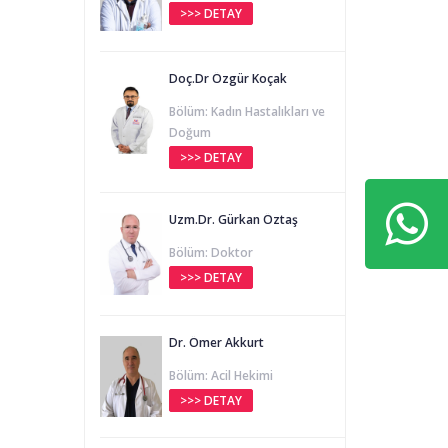
>>> DETAY
Doç.Dr Özgür Koçak
Bölüm: Kadın Hastalıkları ve
Doğum
>>> DETAY
Uzm.Dr. Gürkan Öztaş
Bölüm: Doktor
>>> DETAY
Dr. Ömer Akkurt
Bölüm: Acil Hekimi
>>> DETAY