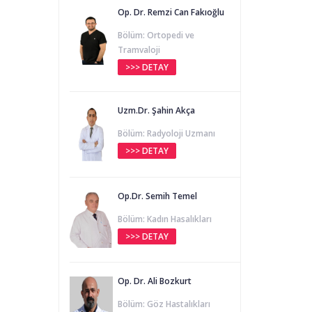
Op. Dr. Remzi Can Fakıoğlu
Bölüm: Ortopedi ve
Tramvaloji
>>> DETAY
Uzm.Dr. Şahin Akça
Bölüm: Radyoloji Uzmanı
>>> DETAY
Op.Dr. Semih Temel
Bölüm: Kadın Hasalıkları
>>> DETAY
Op. Dr. Ali Bozkurt
Bölüm: Göz Hastalıkları