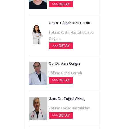
>>> DETAY
Op.Dr. Gülşah KIZILGEDİK
Bölüm: Kadın Hastalıkları ve
Doğum
>>> DETAY
Op. Dr. Aziz Cengiz
Bölüm: Genel Cerrah
>>> DETAY
Uzm. Dr. Tuğrul Akkuş
Bölüm: Çocuk Hastalıkları
>>> DETAY